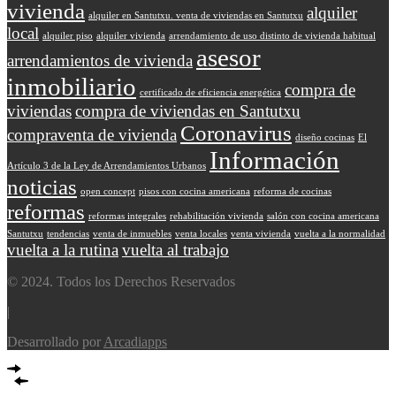
vivienda
alquiler
alquiler en Santutxu. venta de viviendas en Santutxu
local
alquiler piso
alquiler vivienda
arrendamiento de uso distinto de vivienda habitual
asesor
arrendamientos de vivienda
inmobiliario
compra de
certificado de eficiencia energética
viviendas
compra de viviendas en Santutxu
Coronavirus
compraventa de vivienda
diseño cocinas
El
Información
Artículo 3 de la Ley de Arrendamientos Urbanos
noticias
open concept
pisos con cocina americana
reforma de cocinas
reformas
reformas integrales
rehabilitación vivienda
salón con cocina americana
Santutxu
tendencias
venta de inmuebles
venta locales
venta vivienda
vuelta a la normalidad
vuelta a la rutina
vuelta al trabajo
© 2024. Todos los Derechos Reservados
|
Desarrollado por
Arcadiapps