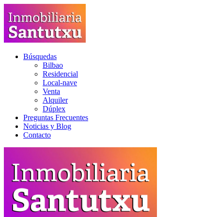
Búsquedas
Bilbao
Residencial
Local-nave
Venta
Alquiler
Dúplex
Preguntas Frecuentes
Noticias y Blog
Contacto