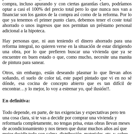
compra, incluso apurando y con ciertas garantías claro, podríamos
optar a casi el 100% del precio total pero lo que nunca nos van a
financiar son los gastos de la compra así como de la reforma. Por lo
que ya tenemos el primer punto claro, debemos tener el coste total
ahorrado o unos ingresos que nos permitan un préstamo personal
adicional a la hipoteca.
Hay personas que, ni aun teniendo el dinero ahorrado para una
reforma integral, no quieren verse en la situación de estar dirigiendo
una obra, por lo que prefieren buscar una vivienda que ya se
encuentre en buen estado o que, como mucho, necesite una manita
de pintura para sanear.
Otros, sin embargo, están deseando plasmar lo que llevan años
soñando, el suelo de color tal, este papel pintado que vi en no sé
dónde, esa cocina de concepto abierto que es tan difícil de
encontrar…y lo mejor, lo voy a estrenar yo, qué ilusión!!.
En definitiva:
Todo depende, en parte, de tus exigencias y expectativas pero ten
una cosa clara, si te vas a decidir por comprar una vivienda y
reformarla completamente, no tengas prisa, estas obras llevan meses
de acondicionamiento y nos tienen que durar muchos años así que
mejor decidir todo con calma, distribución, materiales, etc. y, sobre