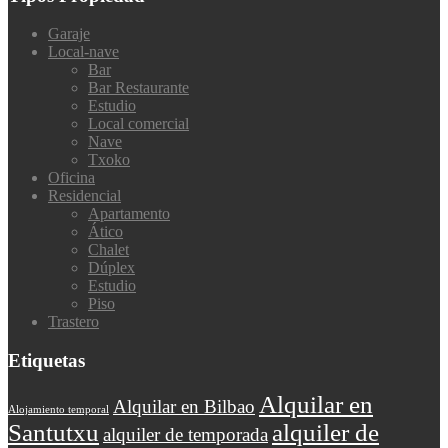
Garaje
Local-nave
Bar
Bar Restaurante
Estudio
Local comercial
Nave
Txoko
Oficina
Residencial
Apartamento
Ático
Chalet
Dúplex
Estudio
Piso
Trastero
Etiquetas
Alquilar en
Alquilar en Bilbao
Alojamiento temporal
Santutxu
alquiler de
alquiler de temporada