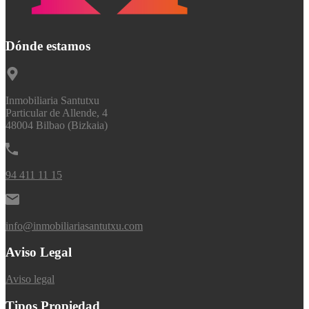
Dónde estamos
Inmobiliaria Santutxu
Particular de Allende, 4
48004 Bilbao (Bizkaia)
94 411 11 15
info@inmobiliariasantutxu.com
Aviso Legal
Aviso legal
Tipos Propiedad