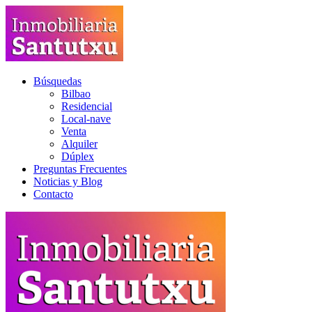
Búsquedas
Bilbao
Residencial
Local-nave
Venta
Alquiler
Dúplex
Preguntas Frecuentes
Noticias y Blog
Contacto