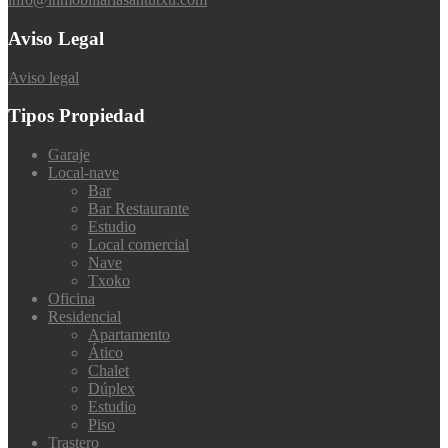
Aviso Legal
Aviso legal
Tipos Propiedad
Garaje
Local-nave
Bar
Bar Restaurante
Estudio
Local comercial
Nave
Txoko
Oficina
Residencial
Apartamento
Ático
Chalet
Dúplex
Estudio
Piso
Trastero