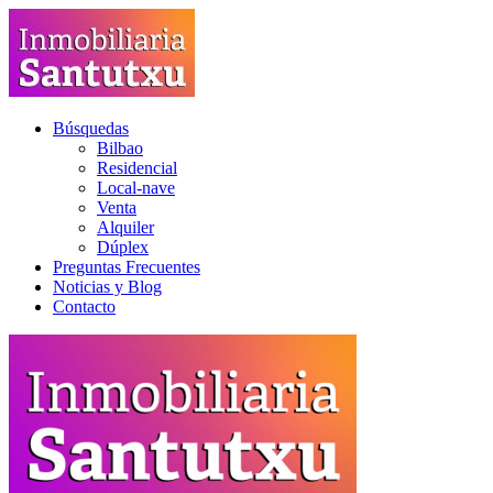
Búsquedas
Bilbao
Residencial
Local-nave
Venta
Alquiler
Dúplex
Preguntas Frecuentes
Noticias y Blog
Contacto