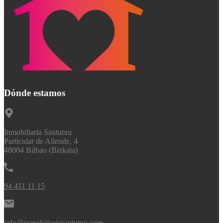
Dónde estamos
Inmobiliaria Santutxu
Particular de Allende, 4
48004 Bilbao (Bizkaia)
94 411 11 15
info@inmobiliariasantutxu.com