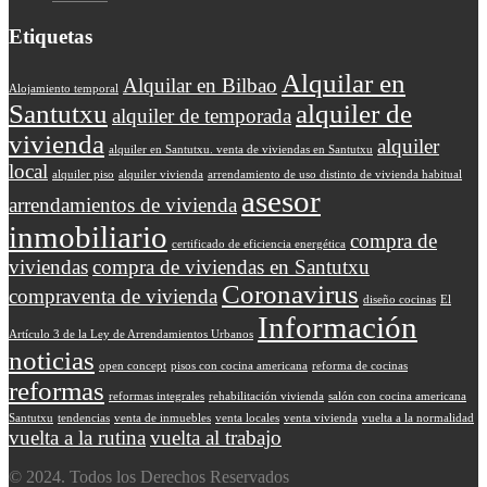
Etiquetas
Alquilar en
Alquilar en Bilbao
Alojamiento temporal
Santutxu
alquiler de
alquiler de temporada
vivienda
alquiler
alquiler en Santutxu. venta de viviendas en Santutxu
local
alquiler piso
alquiler vivienda
arrendamiento de uso distinto de vivienda habitual
asesor
arrendamientos de vivienda
inmobiliario
compra de
certificado de eficiencia energética
viviendas
compra de viviendas en Santutxu
Coronavirus
compraventa de vivienda
diseño cocinas
El
Información
Artículo 3 de la Ley de Arrendamientos Urbanos
noticias
open concept
pisos con cocina americana
reforma de cocinas
reformas
reformas integrales
rehabilitación vivienda
salón con cocina americana
Santutxu
tendencias
venta de inmuebles
venta locales
venta vivienda
vuelta a la normalidad
vuelta a la rutina
vuelta al trabajo
© 2024. Todos los Derechos Reservados