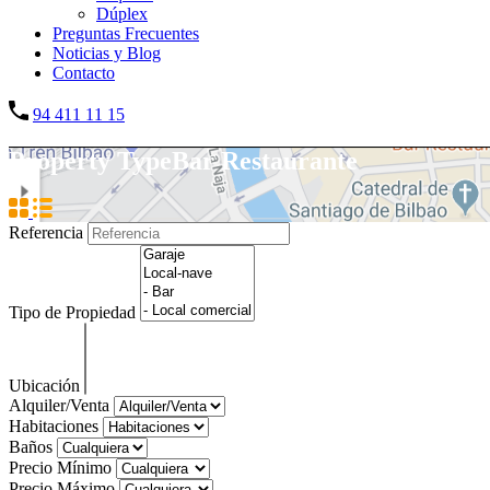
Dúplex
Preguntas Frecuentes
Noticias y Blog
Contacto
94 411 11 15
Property Type
Bar Restaurante
Referencia
Tipo de Propiedad
Ubicación
Alquiler/Venta
Habitaciones
Baños
Precio Mínimo
Precio Máximo