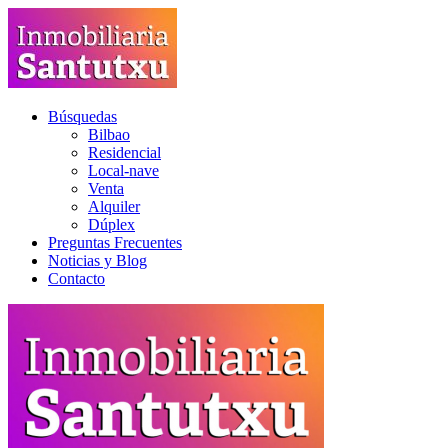
Búsquedas
Bilbao
Residencial
Local-nave
Venta
Alquiler
Dúplex
Preguntas Frecuentes
Noticias y Blog
Contacto