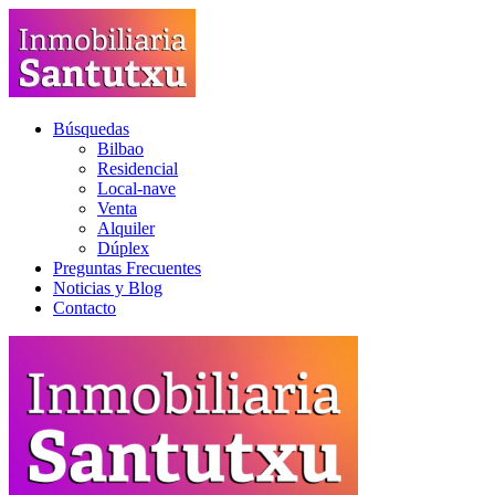
Búsquedas
Bilbao
Residencial
Local-nave
Venta
Alquiler
Dúplex
Preguntas Frecuentes
Noticias y Blog
Contacto