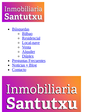
Búsquedas
Bilbao
Residencial
Local-nave
Venta
Alquiler
Dúplex
Preguntas Frecuentes
Noticias y Blog
Contacto