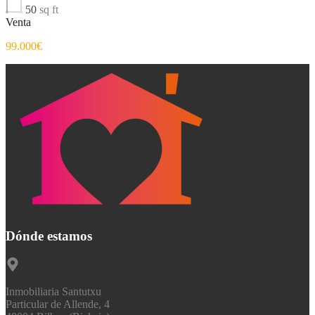
50
sq ft
Venta
99.000€
Dónde estamos
Inmobiliaria Santutxu
Particular de Allende, 4