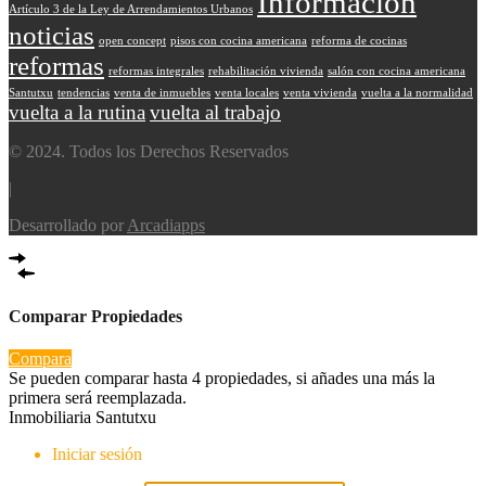
Información
Artículo 3 de la Ley de Arrendamientos Urbanos
noticias
open concept
pisos con cocina americana
reforma de cocinas
reformas
reformas integrales
rehabilitación vivienda
salón con cocina americana
Santutxu
tendencias
venta de inmuebles
venta locales
venta vivienda
vuelta a la normalidad
vuelta a la rutina
vuelta al trabajo
© 2024. Todos los Derechos Reservados
|
Desarrollado por
Arcadiapps
Comparar Propiedades
Compara
Se pueden comparar hasta 4 propiedades, si añades una más la
primera será reemplazada.
Inmobiliaria Santutxu
Iniciar sesión