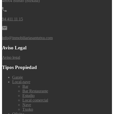
48004 Bilbao (Bizkaia)
94 411 11 15
info@inmobiliariasantutxu.com
Aviso Legal
Aviso legal
Tipos Propiedad
Garaje
Local-nave
Bar
Bar Restaurante
Estudio
Local comercial
Nave
Txoko
Oficina