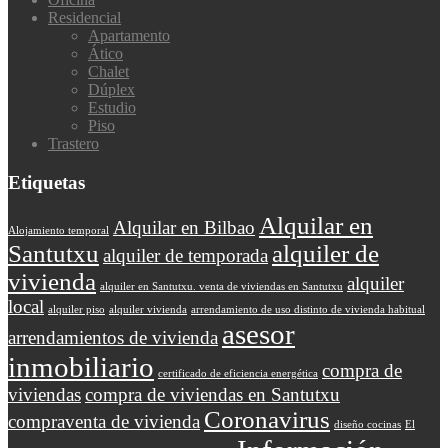
Residencial
Apartamento
Ático
Chalet
Dúplex
Estudio
Piso
Trastero
Etiquetas
Alquilar en
Alquilar en Bilbao
Alojamiento temporal
Santutxu
alquiler de
alquiler de temporada
vivienda
alquiler
alquiler en Santutxu. venta de viviendas en Santutxu
local
alquiler piso
alquiler vivienda
arrendamiento de uso distinto de vivienda habitual
asesor
arrendamientos de vivienda
inmobiliario
compra de
certificado de eficiencia energética
viviendas
compra de viviendas en Santutxu
Coronavirus
compraventa de vivienda
diseño cocinas
El