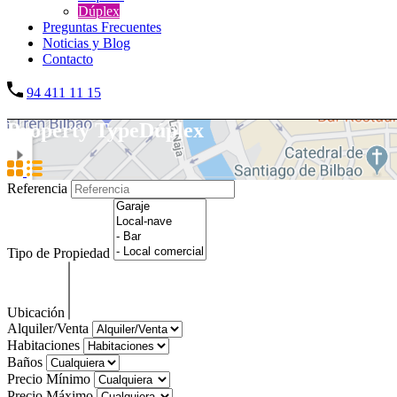
Dúplex
Preguntas Frecuentes
Noticias y Blog
Contacto
94 411 11 15
Property Type
Dúplex
Referencia
Tipo de Propiedad
Ubicación
Alquiler/Venta
Habitaciones
Baños
Precio Mínimo
Precio Máximo