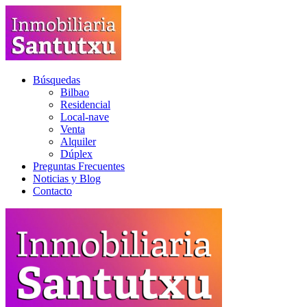
Búsquedas
Bilbao
Residencial
Local-nave
Venta
Alquiler
Dúplex
Preguntas Frecuentes
Noticias y Blog
Contacto