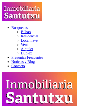
Búsquedas
Bilbao
Residencial
Local-nave
Venta
Alquiler
Dúplex
Preguntas Frecuentes
Noticias y Blog
Contacto