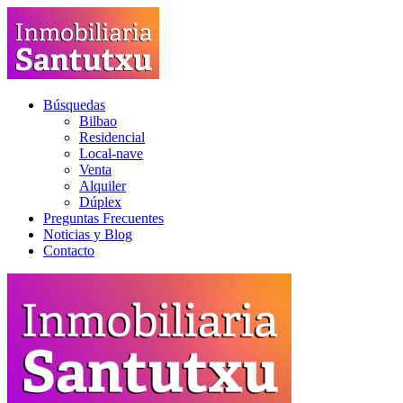
Búsquedas
Bilbao
Residencial
Local-nave
Venta
Alquiler
Dúplex
Preguntas Frecuentes
Noticias y Blog
Contacto