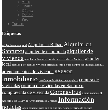
Ático
Chalet
Dúplex
Estudio
Piso
Trastero
Etiquetas
Alquilar en
Alquilar en Bilbao
Alojamiento temporal
Santutxu
alquiler de
alquiler de temporada
vivienda
alquiler
alquiler en Santutxu. venta de viviendas en Santutxu
local
alquiler piso
alquiler vivienda
arrendamiento de uso distinto de vivienda habitual
asesor
arrendamientos de vivienda
inmobiliario
compra de
certificado de eficiencia energética
viviendas
compra de viviendas en Santutxu
Coronavirus
compraventa de vivienda
diseño cocinas
El
Información
Artículo 3 de la Ley de Arrendamientos Urbanos
noticias
open concept
pisos con cocina americana
reforma de cocinas