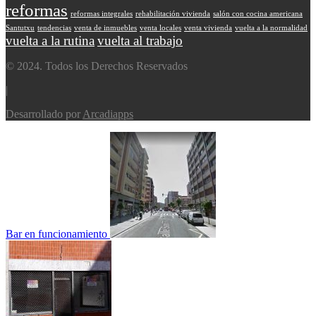
reformas
reformas integrales
rehabilitación vivienda
salón con cocina americana
Santutxu
tendencias
venta de inmuebles
venta locales
venta vivienda
vuelta a la normalidad
vuelta a la rutina
vuelta al trabajo
© 2024. Todos los Derechos Reservados
|
Desarrollado por
Arcadiapps
Bar en funcionamiento