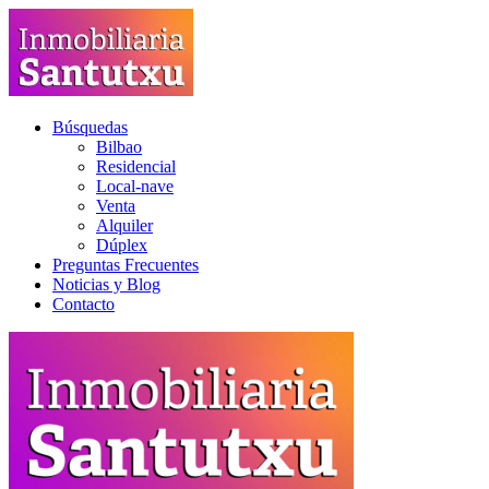
Búsquedas
Bilbao
Residencial
Local-nave
Venta
Alquiler
Dúplex
Preguntas Frecuentes
Noticias y Blog
Contacto