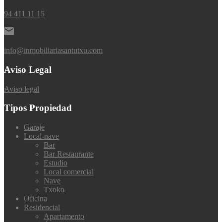
94 411 11 15
info@inmobiliariasantutxu.com
Aviso Legal
Aviso legal
Tipos Propiedad
Garaje
Local-nave
Bar
Bar Restaurante
Estudio
Local comercial
Nave
Txoko
Oficina
Residencial
Apartamento