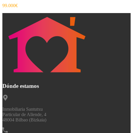
99.000€
Dónde estamos
Inmobiliaria Santutxu
Particular de Allende, 4
48004 Bilbao (Bizkaia)