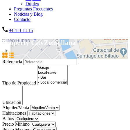
Dúplex
Preguntas Frecuentes
Noticias y Blog
Contacto
94 411 11 15
Property City
Zona llana
Referencia
Tipo de Propiedad
Ubicación
Alquiler/Venta
Habitaciones
Baños
Precio Mínimo
Precio Máximo