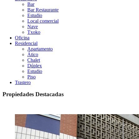
Bar
Bar Restaurante
Estudio
Local comercial
Nave
Txoko
Oficina
Residencial
Apartamento
Ático
Chalet
Dúplex
Estudio
Piso
Trastero
Propiedades Destacadas
Destacado