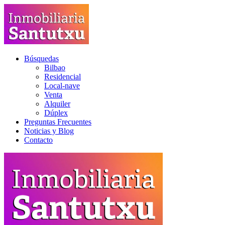
Búsquedas
Bilbao
Residencial
Local-nave
Venta
Alquiler
Dúplex
Preguntas Frecuentes
Noticias y Blog
Contacto