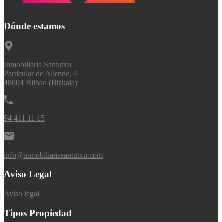
Dónde estamos
Inmobiliaria Santutxu
Particular de Allende, 4
48004 Bilbao (Bizkaia)
94 411 11 15
info@inmobiliariasantutxu.com
Aviso Legal
Aviso legal
Tipos Propiedad