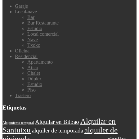
Garaje
Local-nave
Bar
Bar Restaurante
Estudio
Local comercial
Nave
Txoko
Oficina
Residencial
Apartamento
Ático
Chalet
Dúplex
Estudio
Piso
Trastero
Etiquetas
Alquilar en
Alquilar en Bilbao
Alojamiento temporal
Santutxu
alquiler de
alquiler de temporada
vivienda