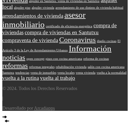
alquiler
alquiler en Santutxu. venta de viviendas en Santutxu
local
alquiler piso
alquiler vivienda
arrendamiento de uso distinto de vivienda habitual
asesor
arrendamientos de vivienda
inmobiliario
compra de
certificado de eficiencia energética
viviendas
compra de viviendas en Santutxu
Coronavirus
compraventa de vivienda
diseño cocinas
El
Información
Artículo 3 de la Ley de Arrendamientos Urbanos
noticias
open concept
pisos con cocina americana
reforma de cocinas
reformas
reformas integrales
rehabilitación vivienda
salón con cocina americana
Santutxu
tendencias
venta de inmuebles
venta locales
venta vivienda
vuelta a la normalidad
vuelta a la rutina
vuelta al trabajo
© 2024. Todos los Derechos Reservados
|
Desarrollado por
Arcadiapps