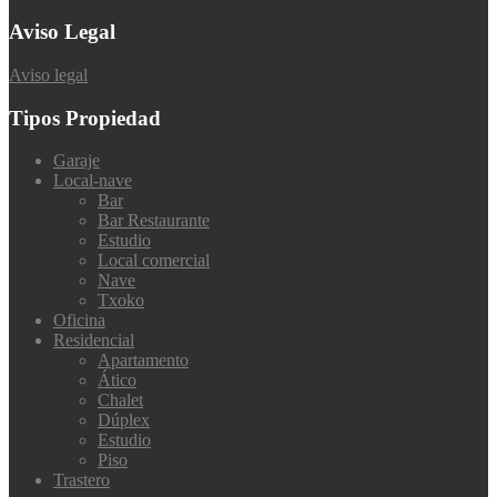
Aviso Legal
Aviso legal
Tipos Propiedad
Garaje
Local-nave
Bar
Bar Restaurante
Estudio
Local comercial
Nave
Txoko
Oficina
Residencial
Apartamento
Ático
Chalet
Dúplex
Estudio
Piso
Trastero