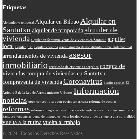
Etiquetas
Alquilar en
Alquilar en Bilbao
Alojamiento temporal
Santutxu
alquiler de
alquiler de temporada
vivienda
alquiler
alquiler en Santutxu. venta de viviendas en Santutxu
local
alquiler piso
alquiler vivienda
arrendamiento de uso distinto de vivienda habitual
asesor
arrendamientos de vivienda
inmobiliario
compra de
certificado de eficiencia energética
viviendas
compra de viviendas en Santutxu
Coronavirus
compraventa de vivienda
diseño cocinas
El
Información
Artículo 3 de la Ley de Arrendamientos Urbanos
noticias
open concept
pisos con cocina americana
reforma de cocinas
reformas
reformas integrales
rehabilitación vivienda
salón con cocina americana
Santutxu
tendencias
venta de inmuebles
venta locales
venta vivienda
vuelta a la normalidad
vuelta a la rutina
vuelta al trabajo
© 2024. Todos los Derechos Reservados