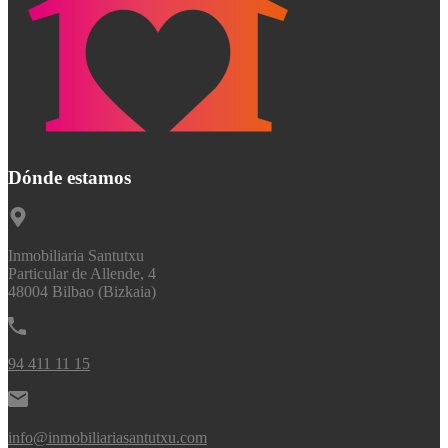
Dónde estamos
Inmobiliaria Santutxu
Particular de Allende, 4
48004 Bilbao (Bizkaia)
94 411 11 15
info@inmobiliariasantutxu.com