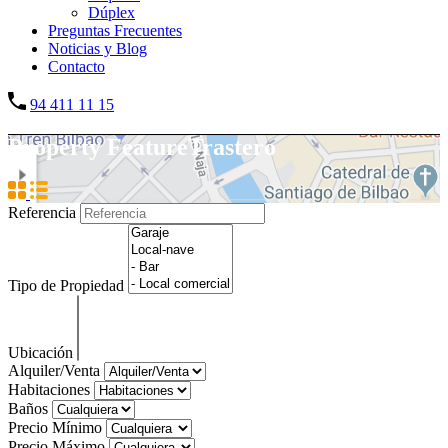
Dúplex
Preguntas Frecuentes
Noticias y Blog
Contacto
94 411 11 15
Property Feature
Trastero
Referencia
Tipo de Propiedad
Ubicación
Alquiler/Venta
Habitaciones
Baños
Precio Mínimo
Precio Máximo