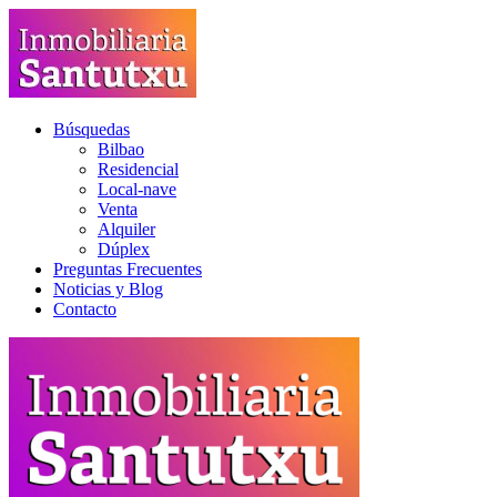
Búsquedas
Bilbao
Residencial
Local-nave
Venta
Alquiler
Dúplex
Preguntas Frecuentes
Noticias y Blog
Contacto