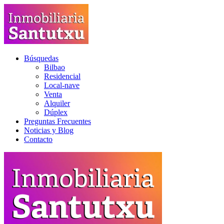
Búsquedas
Bilbao
Residencial
Local-nave
Venta
Alquiler
Dúplex
Preguntas Frecuentes
Noticias y Blog
Contacto